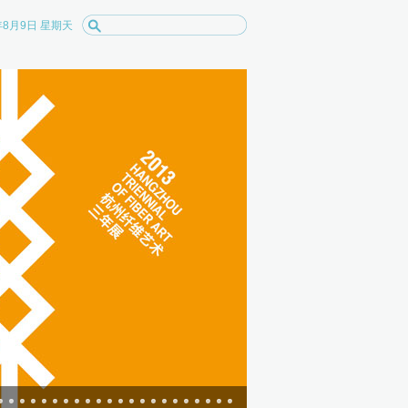
年8月9日 星期天