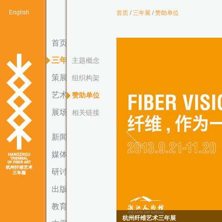
English
首页
/
三年展
/
赞助单位
首页
三年展
主题概念
策展人
组织构架
艺术家
赞助单位
展场
相关链接
新闻
媒体专区
研讨会
出版物
教育
杭州纤维艺术三年展